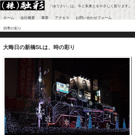
「ゆうさい」は、今と未来とをやさしく彩ります。
ホーム
会社概要
事業
アクセス
お問い合わせフォーム
四季の彩り
大晦日の新橋SLは、時の彩り