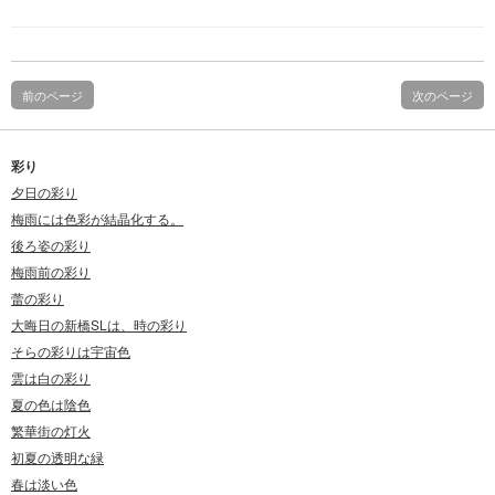
前のページ
次のページ
彩り
夕日の彩り
梅雨には色彩が結晶化する。
後ろ姿の彩り
梅雨前の彩り
蕾の彩り
大晦日の新橋SLは、時の彩り
そらの彩りは宇宙色
雲は白の彩り
夏の色は陰色
繁華街の灯火
初夏の透明な緑
春は淡い色