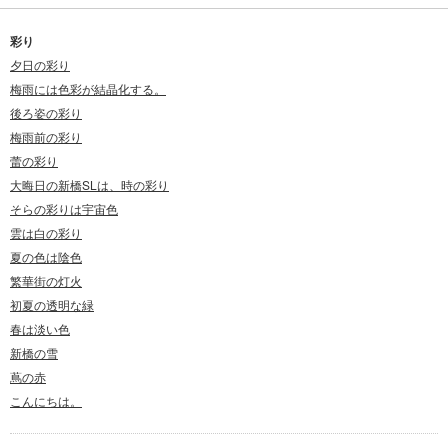
彩り
夕日の彩り
梅雨には色彩が結晶化する。
後ろ姿の彩り
梅雨前の彩り
蕾の彩り
大晦日の新橋SLは、時の彩り
そらの彩りは宇宙色
雲は白の彩り
夏の色は陰色
繁華街の灯火
初夏の透明な緑
春は淡い色
新橋の雪
蔦の赤
こんにちは。