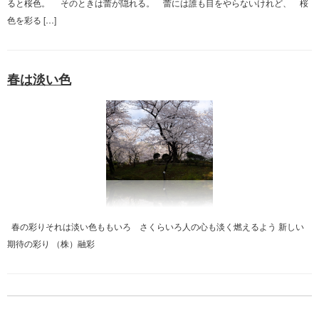
ると桜色。 そのときは蕾が隠れる。 蕾には誰も目をやらないけれど、 桜
色を彩る […]
春は淡い色
春の彩りそれは淡い色ももいろ さくらいろ人の心も淡く燃えるよう 新しい
期待の彩り （株）融彩