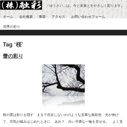
「ゆうさい」は、今と未来とをやさしく彩ります。
ホーム
会社概要
事業
アクセス
お問い合わせフォーム
四季の彩り
Tag ‘桜’
蕾の彩り
桜の蕾は彩りを隠す まるで存在しないかのような見事な無彩色 光が伸び
て、空気が緩みはじめたときに あれ？ 白い可憐な一輪を見せる。 よく見