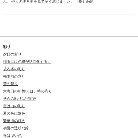
ん。 他人の後ろ姿を見てそう感じました。 （株）融彩
彩り
夕日の彩り
梅雨には色彩が結晶化する。
後ろ姿の彩り
梅雨前の彩り
蕾の彩り
大晦日の新橋SLは、時の彩り
そらの彩りは宇宙色
雲は白の彩り
夏の色は陰色
繁華街の灯火
初夏の透明な緑
春は淡い色